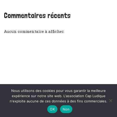
Commentaires récents
Aucun commentaire à afficher.
Nous utilisons des cookies pour vous garantir la meilleure
expérience sur notre site web. L'association Cap Ludique
Neve
| Propulsé par
WordPress
n'exploite aucune de ces données à des fins commerciales.
OK
Non
Accueil
L’association
Ludothèque
Contact